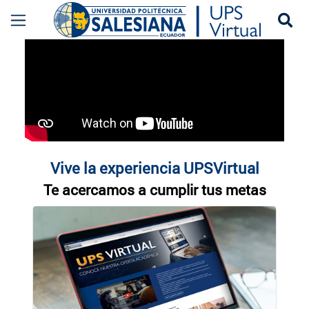
Se
UPS Virtual
Previous
Ne
ore
mo
Vive la experiencia UPSVirtual
Te acercamos a cumplir tus metas